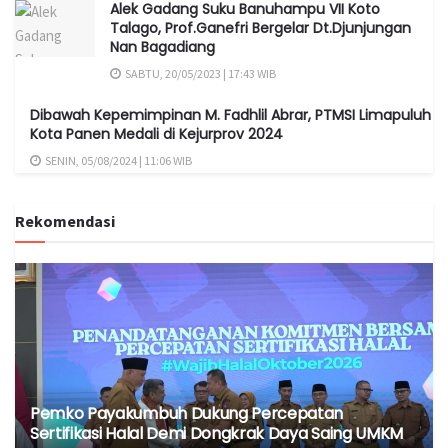
Alek Gadang Suku Banuhampu VII Koto
Talago, Prof.Ganefri Bergelar Dt.Djunjungan
Nan Bagadiang
SABTU, 20/05/2023 | 17:43 WIB
Dibawah Kepemimpinan M. Fadhlil Abrar, PTMSI Limapuluh
Kota Panen Medali di Kejurprov 2024
SENIN, 05/08/2024 | 11:06 WIB
Rekomendasi
Pemko Payakumbuh Dukung Percepatan
Sertifikasi Halal Demi Dongkrak Daya Saing UMKM