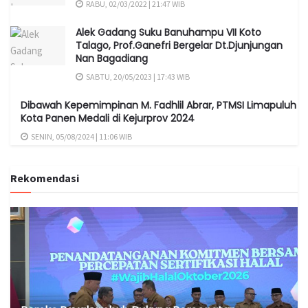
RABU, 02/03/2022 | 21:47 WIB
Alek Gadang Suku Banuhampu VII Koto
Talago, Prof.Ganefri Bergelar Dt.Djunjungan
Nan Bagadiang
SABTU, 20/05/2023 | 17:43 WIB
Dibawah Kepemimpinan M. Fadhlil Abrar, PTMSI Limapuluh
Kota Panen Medali di Kejurprov 2024
SENIN, 05/08/2024 | 11:06 WIB
Rekomendasi