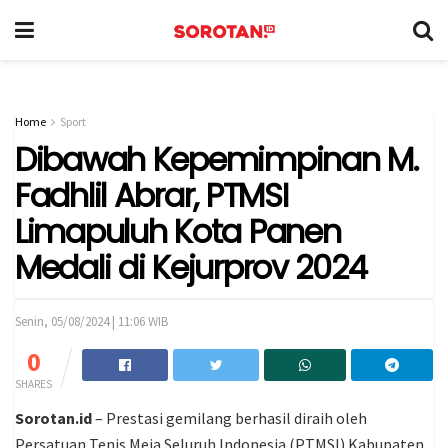
Home
Sport
Dibawah Kepemimpinan M.
Fadhlil Abrar, PTMSI
Limapuluh Kota Panen
Medali di Kejurprov 2024
Senin, 05/08/2024 | 11:06 WIB
0
SHARES
Sorotan.id
– Prestasi gemilang berhasil diraih oleh
Persatuan Tenis Meja Seluruh Indonesia (PTMSI) Kabupaten