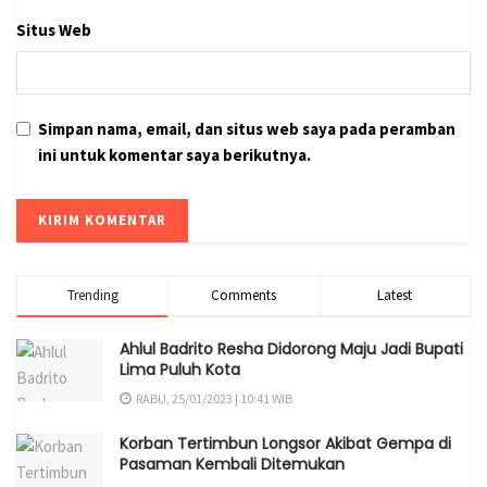
Tags:
Kejurprov
Limapuluh Kota
M Fadhlil Abrar
Situs Web
Tenis Meja
Simpan nama, email, dan situs web saya pada peramban
ini untuk komentar saya berikutnya.
Trending
Comments
Latest
Ahlul Badrito Resha Didorong Maju Jadi Bupati
Lima Puluh Kota
RABU, 25/01/2023 | 10:41 WIB
Korban Tertimbun Longsor Akibat Gempa di
Pasaman Kembali Ditemukan