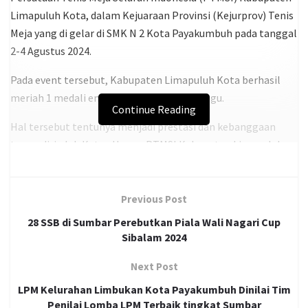
Limapuluh Kota, dalam Kejuaraan Provinsi (Kejurprov) Tenis
Meja yang di gelar di SMK N 2 Kota Payakumbuh pada tanggal
2-4 Agustus 2024.
Pada event tersebut, Kabupaten Limapuluh Kota berhasil
meriah 1 medali emas dan 6 medali perunggu.
Continue Reading
Hal tersebut tentunya menjadi prestasi dan kebanggaan
tersendiri oleh Ketua Umum PTMSI Kabupaten Limapuluh
Kota yang baru Muhammad Fadhlil Abrar, Lc.
Previous Post
Ia menyebut, Kabupaten Limapuluh Kota memiliki banyak
28 SSB di Sumbar Perebutkan Piala Wali Nagari Cup
talenta-talenta muda yang bisa dikembangkan, hanya saja
Sibalam 2024
selama ini mungkin mereka belum mendapat kesempatan
untuk tampil.
Next Post
LPM Kelurahan Limbukan Kota Payakumbuh Dinilai Tim
“Alhadulillah kita sangat bersyukur dengan prestasi ini, salah
Penilai Lomba LPM Terbaik tingkat Sumbar