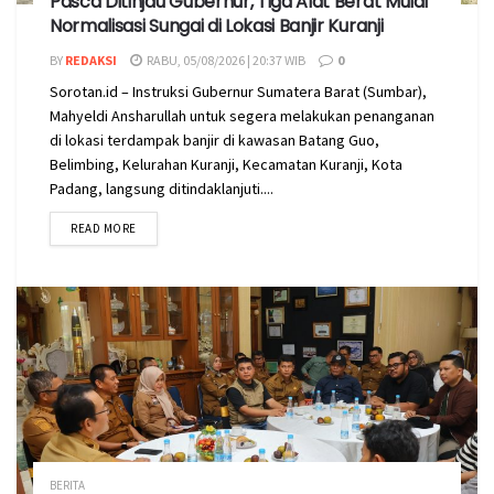
Pasca Ditinjau Gubernur, Tiga Alat Berat Mulai
Normalisasi Sungai di Lokasi Banjir Kuranji
BY
REDAKSI
RABU, 05/08/2026 | 20:37 WIB
0
Sorotan.id – Instruksi Gubernur Sumatera Barat (Sumbar),
Mahyeldi Ansharullah untuk segera melakukan penanganan
di lokasi terdampak banjir di kawasan Batang Guo,
Belimbing, Kelurahan Kuranji, Kecamatan Kuranji, Kota
Padang, langsung ditindaklanjuti....
READ MORE
BERITA