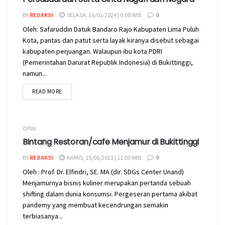
BY
REDAKSI
SELASA, 16/01/2024 | 0:08 WIB
0
Oleh: Safaruddin Datuk Bandaro Rajo Kabupaten Lima Puluh
Kota, pantas dan patut serta layak kiranya disebut sebagai
kabupaten perjuangan. Walaupun ibu kota PDRI
(Pemerintahan Darurat Republik Indonesia) di Bukittinggi,
namun...
READ MORE
OPINI
Bintang Restoran/cafe Menjamur di Bukittinggi
BY
REDAKSI
KAMIS, 15/06/2023 | 11:00 WIB
0
Oleh : Prof. Dr. Elfindri, SE. MA (dir. SDGs Center Unand)
Menjamurnya bisnis kuliner merupakan pertanda sebuah
shifting dalam dunia konsumsi. Pergeseran pertama akibat
pandemy yang membuat kecendrungan semakin
terbiasanya...