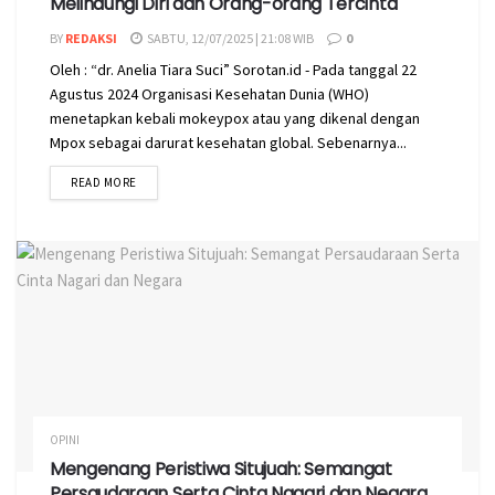
Melindungi Diri dan Orang-orang Tercinta
BY
REDAKSI
SABTU, 12/07/2025 | 21:08 WIB
0
Oleh : “dr. Anelia Tiara Suci” Sorotan.id - Pada tanggal 22
Agustus 2024 Organisasi Kesehatan Dunia (WHO)
menetapkan kebali mokeypox atau yang dikenal dengan
Mpox sebagai darurat kesehatan global. Sebenarnya...
READ MORE
OPINI
Mengenang Peristiwa Situjuah: Semangat
Persaudaraan Serta Cinta Nagari dan Negara