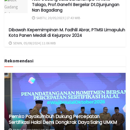
Talago, Prof.Ganefri Bergelar Dt.Djunjungan
Nan Bagadiang
SABTU, 20/05/2023 | 17:43 WIB
Dibawah Kepemimpinan M. Fadhlil Abrar, PTMSI Limapuluh
Kota Panen Medali di Kejurprov 2024
SENIN, 05/08/2024 | 11:06 WIB
Rekomendasi
Pemko Payakumbuh Dukung Percepatan
Sertifikasi Halal Demi Dongkrak Daya Saing UMKM