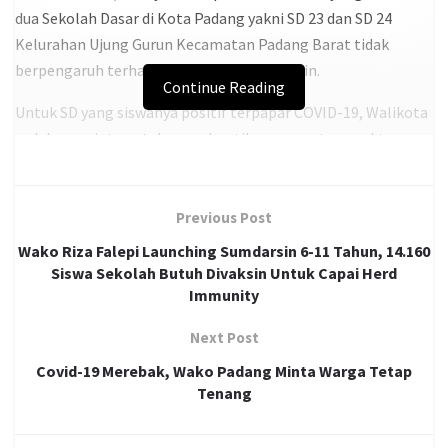
dua Sekolah Dasar di Kota Padang yakni SD 23 dan SD 24
Kelurahan Ujung Gurun Kecamatan Padang Barat tidak
berpengaruh terhadap (PTM) di sekolah lain.
Continue Reading
Untuk SD yang siswanya positif terpapar COVID-19, Walikota
sudah meminta untuk menghentikan sementara waktu
kegiatan belajar mengajar.
“Jadi kita sudah minta SD nya saja yang di lockdown
Previous Post
sementara waktu, kita akan lihat perkembangannya lima
Wako Riza Falepi Launching Sumdarsin 6-11 Tahun, 14.160
hari ke depan,” tutur Wako seusai menghadiri launching
Siswa Sekolah Butuh Divaksin Untuk Capai Herd
gerakan Sumdarsin anak usia 6-11 tahun, Kamis (03/02/2022).
Immunity
Wako juga menjelaskan untuk siswa SD 23 dan 24 yang positif
Next Post
terpapar COVID-19 adalah para siswa yang belum
Covid-19 Merebak, Wako Padang Minta Warga Tetap
mendapatkan vaksinasi.
Tenang
“Untuk itu kita akan terus berupaya meningkatkan vaksinasi