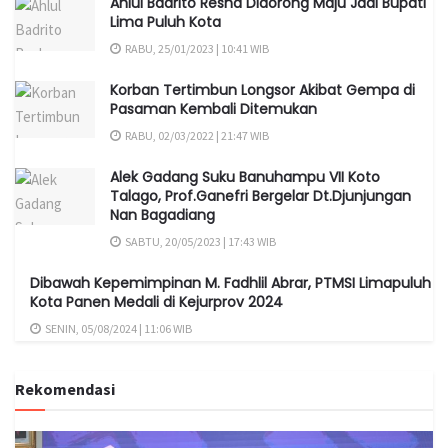
Ahlul Badrito Resha Didorong Maju Jadi Bupati
Cerdas adat dan Budaya Tingkat Pelajar SMA sederajat se
Lima Puluh Kota
sumatera barat, insyaallah akan kami jawab,” tegas pria yang
RABU, 25/01/2023 | 10:41 WIB
juga Ketua IJTI sumbar ini.
Korban Tertimbun Longsor Akibat Gempa di
Pasaman Kembali Ditemukan
RABU, 02/03/2022 | 21:47 WIB
Alek Gadang Suku Banuhampu VII Koto
Talago, Prof.Ganefri Bergelar Dt.Djunjungan
Nan Bagadiang
SABTU, 20/05/2023 | 17:43 WIB
Dibawah Kepemimpinan M. Fadhlil Abrar, PTMSI Limapuluh
Kota Panen Medali di Kejurprov 2024
SENIN, 05/08/2024 | 11:06 WIB
Rekomendasi