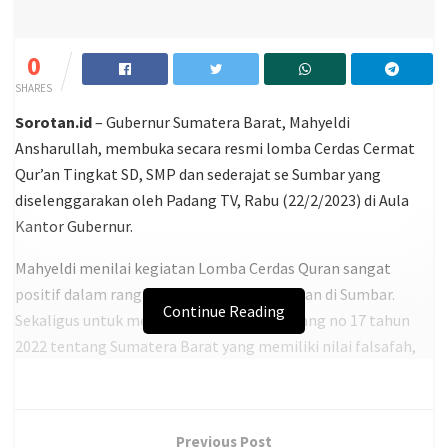
0
SHARES
Sorotan.id
– Gubernur Sumatera Barat, Mahyeldi
Ansharullah, membuka secara resmi lomba Cerdas Cermat
Qur’an Tingkat SD, SMP dan sederajat se Sumbar yang
diselenggarakan oleh Padang TV, Rabu (22/2/2023) di Aula
Kantor Gubernur.
Mahyeldi menilai kegiatan Lomba Cerdas Quran sangat
positif dalam rangka membumikan Al-Quran di Sumbar.
Continue Reading
Sekaligus untuk menguatkan Undang Undang no 17 tahun
2022 tentang Sumatera Barat yang memiliki nilai falsafah,
adat basandi syara’, syara’ basandi kitabullah sesuai dengan
aturan adat salingka nagari.
“Saya berharap melalui Kegiatan Lomba Cerdas Quran ini ke
Previous Post