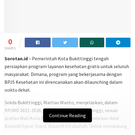
0
SHARES
Sorotan.id
– Pemerintah Kota Bukittinggi tengah
persiapkan program layanan kesehatan gratis untuk seluruh
masyarakat. Dimana, program yang bekerjasama dengan
BPJS Kesehatan ini direncanakan akan dilaunching dalam
waktu dekat.
Sekda Bukittinggi, Martias Wanto, menjelaskan, dalam
RPJMD 2021-2026, telah disusun visi Bukittinggi, sesuai
Continue Reading
arahan Wali Kota Bukittinggi, Hebat berlandaskan Adat
Basandi Syara’ Syara’ Basandi Kitabullah. Untuk mendukung
visi ini, disusun 7 misi, salah satunya Hebat dalam bisang