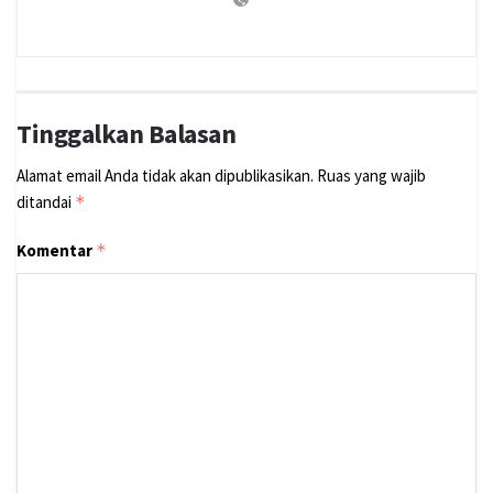
Ini bukan program baru. Sudah ada sejak lima tahun lalu,
namun Bukitinggi baru tahun ini memulainya.
Tinggalkan Balasan
Alamat email Anda tidak akan dipublikasikan.
Ruas yang wajib
ditandai
*
Komentar
*