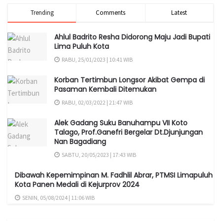
Trending
Comments
Latest
Ahlul Badrito Resha Didorong Maju Jadi Bupati
Lima Puluh Kota
RABU, 25/01/2023 | 10:41 WIB
Korban Tertimbun Longsor Akibat Gempa di
Pasaman Kembali Ditemukan
RABU, 02/03/2022 | 21:47 WIB
Alek Gadang Suku Banuhampu VII Koto
Talago, Prof.Ganefri Bergelar Dt.Djunjungan
Nan Bagadiang
SABTU, 20/05/2023 | 17:43 WIB
Dibawah Kepemimpinan M. Fadhlil Abrar, PTMSI Limapuluh
Kota Panen Medali di Kejurprov 2024
SENIN, 05/08/2024 | 11:06 WIB