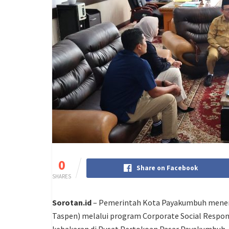
0
Share on Facebook
SHARES
Sorotan.id
– Pemerintah Kota Payakumbuh meneri
Taspen) melalui program Corporate Social Respon
kebakaran di Pusat Pertokoan Pasar Payakumbuh.