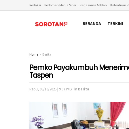
Redaksi
Pedoman Media Siber
Kerjasama & Iklan
Ketentuan Pr
BERANDA
TERKINI
Home
Berita
Pemko Payakumbuh Menerima B
Taspen
Rabu, 08/10/2025 | 9:07 WIB
in
Berita