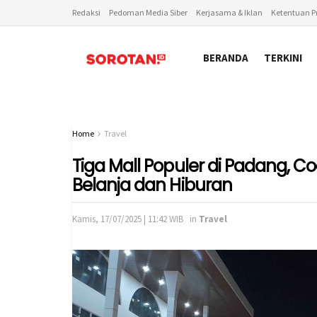
Redaksi
Pedoman Media Siber
Kerjasama & Iklan
Ketentuan Pr
BERANDA
TERKINI
Home
Travel
Tiga Mall Populer di Padang, 
Belanja dan Hiburan
Kamis, 17/07/2025 | 11:42 WIB
in
Travel