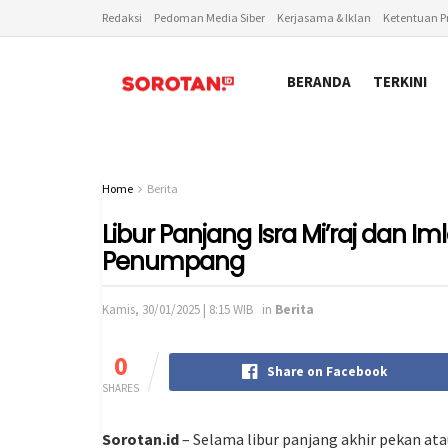
Redaksi
Pedoman Media Siber
Kerjasama & Iklan
Ketentuan Pr
BERANDA
TERKINI
Home
Berita
Libur Panjang Isra Mi’raj dan I
Penumpang
Kamis, 30/01/2025 | 8:15 WIB
in
Berita
0
Share on Facebook
SHARES
Sorotan.id
– Selama libur panjang akhir pekan ata