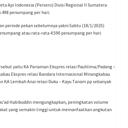
eta Api Indonesia (Persero) Divisi Regional II Sumatera
6.498 penumpang per hari.
an periode pekan sebelumnya yakni Sabtu (18/1/2025)
penumpang atau rata-rata 4.590 penumpang per hari.
ebut yaitu KA Pariaman Ekspres relasi Pauhlima/Padang –
abau Ekspres relasi Bandara Internasional Minangkabau
an KA Lembah Anai relasi Duku – Kayu Tanam pp sebanyak
. As’ad Habibuddin mengungkapkan, peningkatan volume
kat yang semakin tinggi untuk memanfaatkan angkutan