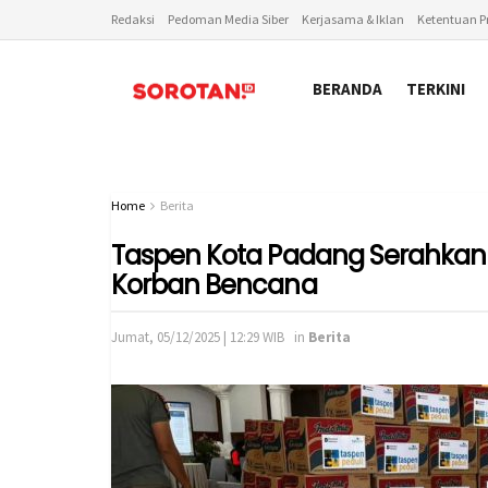
Redaksi
Pedoman Media Siber
Kerjasama & Iklan
Ketentuan Pr
BERANDA
TERKINI
Home
Berita
Taspen Kota Padang Serahkan
Korban Bencana
Jumat, 05/12/2025 | 12:29 WIB
in
Berita