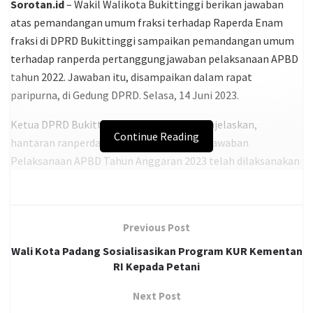
Sorotan.id
– Wakil Walikota Bukittinggi berikan jawaban
atas pemandangan umum fraksi terhadap Raperda Enam
fraksi di DPRD Bukittinggi sampaikan pemandangan umum
terhadap ranperda pertanggungjawaban pelaksanaan APBD
tahun 2022. Jawaban itu, disampaikan dalam rapat
paripurna, di Gedung DPRD. Selasa, 14 Juni 2023.
Ketua DPRD Bukittinggi, Beny Yusrial, menjelaskan,
Continue Reading
hantaran ranperda tentang pertanggungjawaban
Pelaksanaan APBD Tahun Anggaran 2023 telah dilaksanakan
selama 3 (tiga) hari dalam Rapat Paripurna DPRD Kota
Bukittinggi. “Selanjutnya, akan dilakukan pembahasan
secara mendalam atas Rancangan Peraturan Daerah
Previous Post
tersebut melalui rapat kerja antara DPRD dan Pemerintah
Wali Kota Padang Sosialisasikan Program KUR Kementan
Kota Bukittinggi.”Ujarnya.
RI Kepada Petani
Sementara Walikota Bukittinggi, Marfendi, menjawab
Next Post
pemandangan umum enam fraksi di DPRD Bukittinggi.