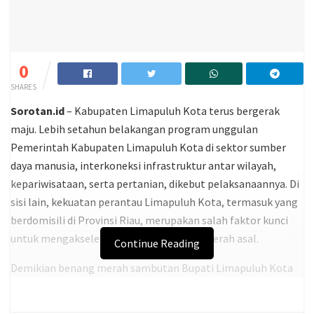
0
SHARES
Sorotan.id
– Kabupaten Limapuluh Kota terus bergerak
maju. Lebih setahun belakangan program unggulan
Pemerintah Kabupaten Limapuluh Kota di sektor sumber
daya manusia, interkoneksi infrastruktur antar wilayah,
kepariwisataan, serta pertanian, dikebut pelaksanaannya. Di
sisi lain, kekuatan perantau Limapuluh Kota, termasuk yang
berdomisili di Provinsi Riau, merupakan salah faktor kunci
untuk mengakselerasi pembangunan di daerah asal.
Continue Reading
Demikian benang merah sambutan Bupati Limapuluh Kota
Safaruddin Datuk Bandaro Rajo setelah menyaksikan prosesi
Pelantikan Kepengurusan Ikatan Keluarga Kabupaten